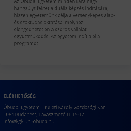
Az Óbudai Egyetem minden kara nagy
hangsúlyt fektet a duális képzés indítására,
hiszen egyetemünk célja a versenyképes alap-
és szaktudás oktatása, melyhez
elengedhetetlen a szoros vállalati
együttműködés. Az egyetem indítja el a
programot.
ELÉRHETŐSÉG
Óbudai Egyetem | Keleti Károly Gazdasági Kar
1084 Budapest, Tavaszmező u. 15-17.
info@kgk.uni-obuda.hu