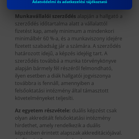
Adatvédelmi és adatkezelési tájékoztató
végén mindkét jogviszony megszűnik.
Munkavállalói szerződés
alapján a hallgató a
szerződés időtartalma alatt a vállalattól
fizetést kap, amely minimum a mindenkori
minimálbér 60 %-a, és a munkaviszony idejére
fizetett szabadság jár a számára. A szerződés
határozott idejű, a képzés idejéig tart. A
szerződés továbbá a munka törvénykönyve
alapján bármely fél részéről felmondható,
ilyen esetben a diák hallgatói jogviszonya
továbbra is fennáll, amennyiben a
felsőoktatási intézmény által támasztott
követelményeket teljesíti.
Az egyetem részvétele:
duális képzést csak
olyan akkreditált felsőoktatási intézmény
hirdethet, amely rendelkezik a duális
képzésben érintett alapszak akkreditációjával.