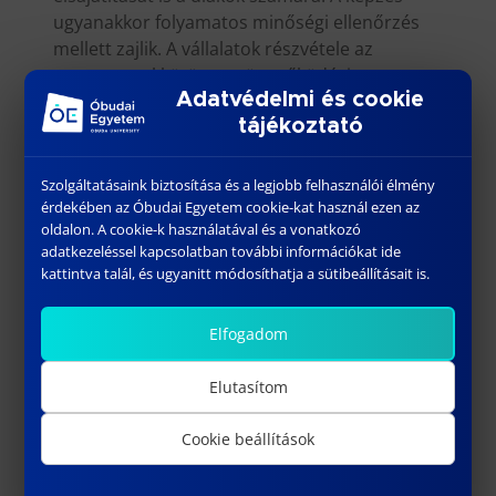
ugyanakkor folyamatos minőségi ellenőrzés
mellett zajlik. A vállalatok részvétele az
egyetemmel kötött együttműködési
Adatvédelmi és cookie
megállapodás keretében történik.
tájékoztató
Diákok jelentkezése
a szokásos felvételi
eljárás rendszerében történik, ahol a megjelölt
Szolgáltatásaink biztosítása és a legjobb felhasználói élmény
szak mellett a duális képzési forma
érdekében az Óbudai Egyetem cookie-kat használ ezen az
választható. A diákok felvétele a programba
oldalon. A cookie-k használatával és a vonatkozó
két párhuzamos, egymástól független felvételi
adatkezeléssel kapcsolatban további információkat ide
kattintva talál, és ugyanitt módosíthatja a sütibeállításait is.
eljárásban történik. A felsőoktatási intézmény
és a duális képzésben részt vevő vállalat is a
saját felvételi eljárása alapján dönt a
Elfogadom
felvételről.
Elutasítom
Sikeres felvétel esetén
a diák a felsőoktatási
intézménynél hallgatói jogviszonyba lép, és
Cookie beállítások
ezzel egyidejűleg a befogadó vállalattal
munkavállalói jogviszonyt létesít. A program