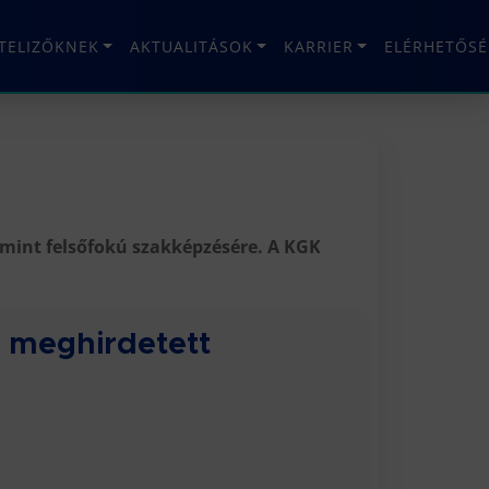
ÉTELIZŐKNEK
AKTUALITÁSOK
KARRIER
ELÉRHETŐSÉ
lamint felsőfokú szakképzésére. A KGK
n meghirdetett