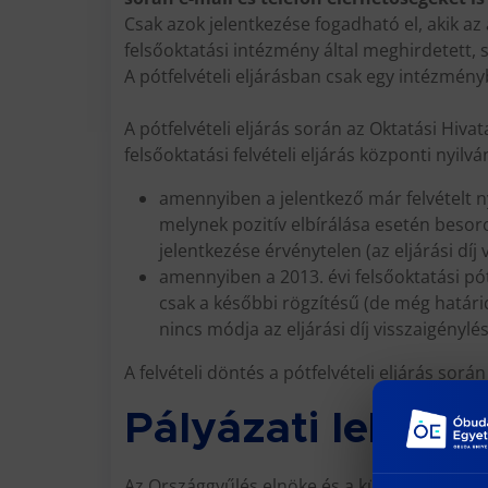
Csak azok jelentkezése fogadható el, akik az 
felsőoktatási intézmény által meghirdetett
A pótfelvételi eljárásban csak egy intézménybe
A pótfelvételi eljárás során az Oktatási Hiva
felsőoktatási felvételi eljárás központi nyilv
amennyiben a jelentkező már felvételt ny
melynek pozitív elbírálása esetén besoro
jelentkezése érvénytelen (az eljárási díj
amennyiben a 2013. évi felsőoktatási pótf
csak a későbbi rögzítésű (de még határid
nincs módja az eljárási díj visszaigénylés
A felvételi döntés a pótfelvételi eljárás sorá
Pályázati lehető
Az Országgyűlés elnöke és a külügyminiszter