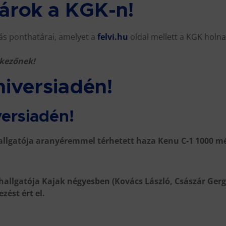
tárok a KGK-n!
árás ponthatárai, amelyet a
felvi.hu
oldal mellett a KGK holna
tkezőnek!
niversiadén!
versiadén!
allgatója aranyéremmel térhetett haza Kenu C-1 1000 m
allgatója Kajak négyesben (Kovács László, Császár Gerg
zést ért el.