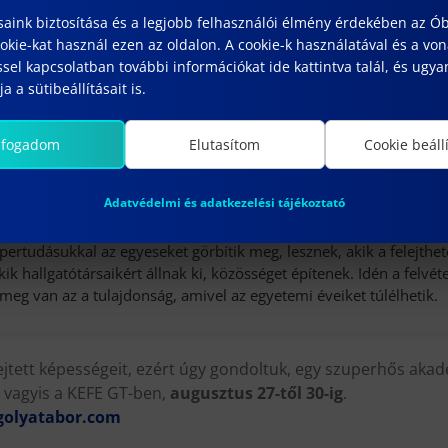
atói számára adott témakörökben.
saink biztosítása és a legjobb felhasználói élmény érdekében az Ó
kie-kat használ ezen az oldalon. A cookie-k használatával és a vo
óber 11.
sel kapcsolatban további információkat ide kattintva talál, és ugyan
a a sütibeállításait is.
.
lfogadom
Elutasítom
Cookie beáll
Adatvédelmi és adatkezelési tájékoztató
nnyiunkban rejtőzik egy hős… de hogy milyen tettekre hivatott, 
upertudásukkal az egyeseket görbítik meg, lesznek, akik a felejth
kik hallgatótársaikért állnak ki, közösséget építenek. Idén a felvét
meg van az a tulajdonság, amivel az egyetemi éveiket túlélhetik.
jtett képességeit, ezért úgy gondoltuk, egy szuperhős akad
 vagyis a KEFE GT-ben,
augusztus 27-től 30-ig
.
olyatabor.com