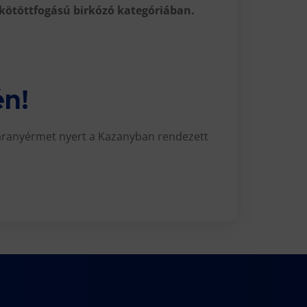
kötöttfogású birkózó kategóriában.
én!
 aranyérmet nyert a Kazanyban rendezett