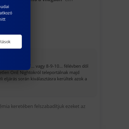
budai
natkozó
itt
ítások
az a következő 7… vagy 8-9-10… félévben dől
etetlen OnE Nightokról teleportálnak majd
eli eljárás során kiválasztásra kerültek azok a
émia keretében felszabadítjuk ezeket az