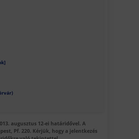
ok]
érvár)
013. augusztus 12-ei határidővel. A
est, Pf. 220. Kérjük, hogy a jelentkezés
ridőkre való tekintettel.