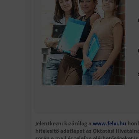
Jelentkezni kizárólag a
www.felvi.hu
honla
hitelesítő adatlapot az Oktatási Hivatalna
során e-mail és telefon elérhetőségeket is