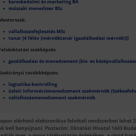
kereskedelmi és marketing BA
műszaki menedzser BSc
Mesterszak:
vállalkozásfejlesztés MSc
tanár [4 félév [mérnöktanár (gazdálkodási mérnök)]]
Felsőoktatási szakképzés
gazdálkodási és menedzsment [kis- és középvállalkozás
Szakirányú továbbképzés:
logisztika-kontrolling
üzleti információmenedzsment szakmérnök (Székesfeh
vállalkozásmenedzsment szakmérnök
pon elérhető elektronikus felvételi rendszerben lehet 2
k kell benyújtani. Postacím: Oktatási Hivatal 1443 Budap
 adják meg, a gyors tájékoztatás érdekében, a rövid hatá