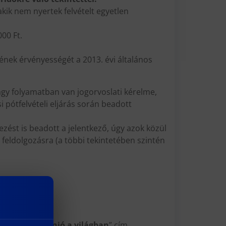
akik nem nyertek felvételt egyetlen
000 Ft.
ésének érvényességét a 2013. évi általános
vagy folyamatban van jogorvoslati kérelme,
i pótfelvételi eljárás során beadott
kezést is beadott a jelentkező, úgy azok közül
l feldolgozásra (a többi tekintetében szintén
az Európai Unió a világban
” cím