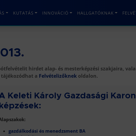
ÁS
KUTATÁS
INNOVÁCIÓ
HALLGATÓKNAK
FELV
013.
tfelvételit hirdet alap- és mesterképzési szakjaira, va
 tájékozódhat a
Felvételizőknek
oldalon.
A Keleti Károly Gazdasági Karo
képzések:
Alapszakok:
gazdálkodási és menedzsment BA