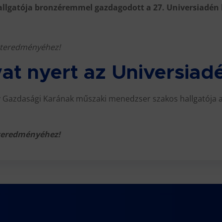
llgatója bronzéremmel gazdagodott a 27. Universiadén 
rteredményéhez!
at nyert az Universiad
ly Gazdasági Karának műszaki menedzser szakos hallgatója
teredményéhez!