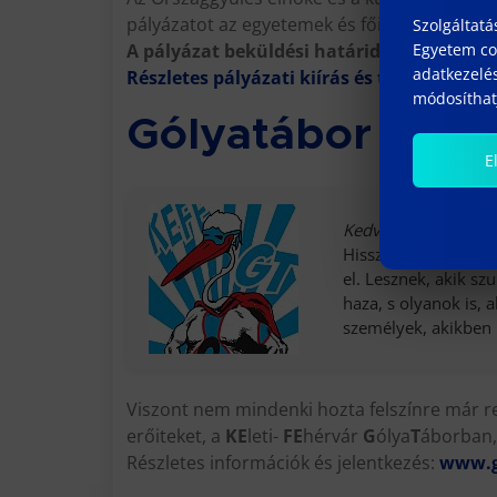
pályázatot az egyetemek és főiskolák hallg
Szolgáltatá
Egyetem coo
A pályázat beküldési határideje: 2013. okt
adatkezelés
Részletes pályázati kiírás és témakörök
módosíthatj
Gólyatábor 2013
E
Kedves Gólya!
Hisszük, hogy minda
el. Lesznek, akik sz
haza, s olyanok is, a
személyek, akikben 
Viszont nem mindenki hozta felszínre már re
erőiteket, a
KE
leti-
FE
hérvár
G
ólya
T
áborban,
Részletes információk és jelentkezés:
www.g