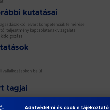
át.
rábbi kutatásai
zgazdászoktól elvárt kompetenciák felmérése
gatói teljesítmény kapcsolatának vizsgálata
r kidolgozása
utatások
 vállalkozásokon belül
t tagjai
ve
Adatvédelmi és cookie tájékoztató