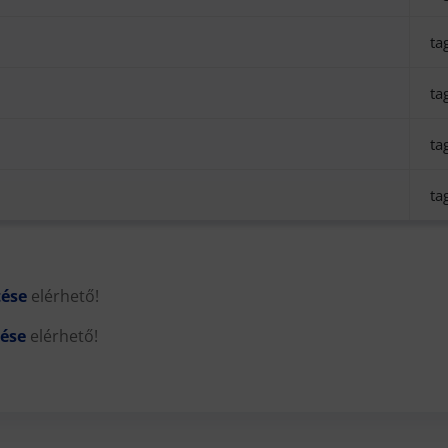
ta
ta
ta
ta
tése
elérhető!
tése
elérhető!