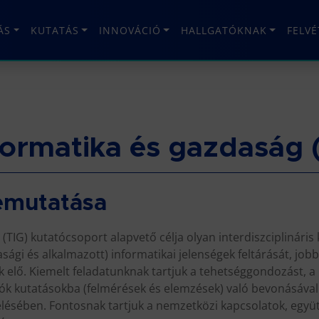
ÁS
KUTATÁS
INNOVÁCIÓ
HALLGATÓKNAK
FELV
formatika és gazdaság 
emutatása
TIG) kutatócsoport alapvető célja olyan interdiszciplináris 
ági és alkalmazott) informatikai jelenségek feltárását, job
 elő. Kiemelt feladatunknak tartjuk a tehetséggondozást, a
ók kutatásokba (felmérések és elemzések) való bevonásával s
elésében. Fontosnak tartjuk a nemzetközi kapcsolatok, együ