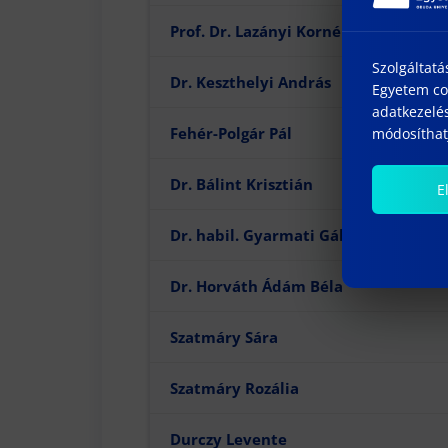
Prof. Dr. Lazányi Kornélia
Szolgáltatá
Dr. Keszthelyi András
Egyetem coo
adatkezelés
Fehér-Polgár Pál
módosíthatj
Dr. Bálint Krisztián
E
Dr. habil. Gyarmati Gábor
Dr. Horváth Ádám Béla
Szatmáry Sára
Szatmáry Rozália
Durczy Levente