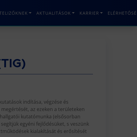
ÉTELIZŐKNEK
AKTUALITÁSOK
KARRIER
ELÉRHETŐSÉ
(TIG)
kutatások indítása, végzése és
b megértését, az ezeken a területeken
 hallgatói kutatómunka (elsősorban
egítjük egyéni fejlődésüket, s veszünk
ttműködések kialakítását és erősítését