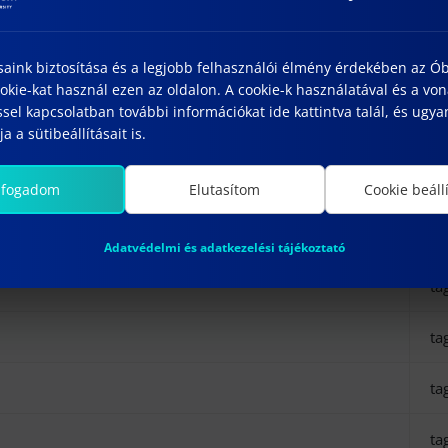
al
saink biztosítása és a legjobb felhasználói élmény érdekében az Ó
al
kie-kat használ ezen az oldalon. A cookie-k használatával és a vo
sel kapcsolatban további információkat ide kattintva talál, és ugyan
ta
a a sütibeállításait is.
ta
lfogadom
Elutasítom
Cookie beáll
ta
Adatvédelmi és adatkezelési tájékoztató
ta
ta
ta
ta