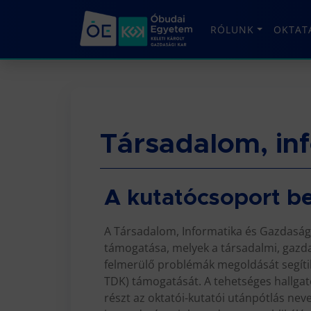
RÓLUNK
OKTAT
Társadalom, in
A kutatócsoport b
A Társadalom, Informatika és Gazdaság (
támogatása, melyek a társadalmi, gazdas
felmerülő problémák megoldását segítik
TDK) támogatását. A tehetséges hallgat
részt az oktatói-kutatói utánpótlás nev