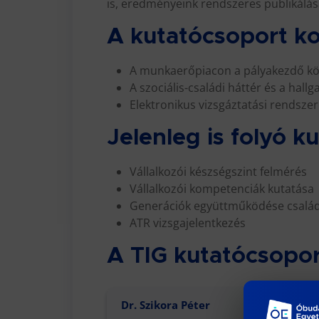
is, eredményeink rendszeres publikálás
A kutatócsoport ko
A munkaerőpiacon a pályakezdő kö
A szociális-családi háttér és a hall
Elektronikus vizsgáztatási rendsze
Jelenleg is folyó k
Vállalkozói készségszint felmérés
Vállalkozói kompetenciák kutatása
Generációk együttműködése családi
ATR vizsgajelentkezés
A TIG kutatócsopor
Dr. Szikora Péter