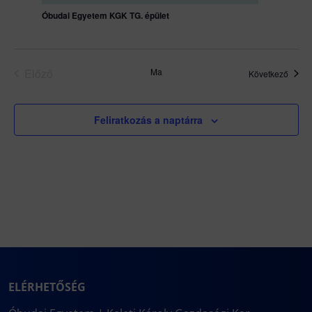
Óbudai Egyetem KGK TG. épület
Előző
Ma
Esem
Következő
Események
Feliratkozás a naptárra
ELÉRHETŐSÉG