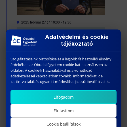
Kiemelt
2025 február 27 @ 10:00
-
12:30
DIPLOMAÁTADÓ ÜNNEPSÉG
Adatvédelmi és cookie
tájékoztató
Óbudai Egyetem KGK TG. épület
július 2025
Szolgáltatásaink biztosítása és a legjobb felhasználói élmény
érdekében az Óbudai Egyetem cookie-kat használ ezen az
PÉN
oldalon. A cookie-k használatával és a vonatkozó
11
adatkezeléssel kapcsolatban további információkat ide
kattintva talál, és ugyanitt módosíthatja a sütibeállításait is.
Elfogadom
Elutasítom
Cookie beállítások