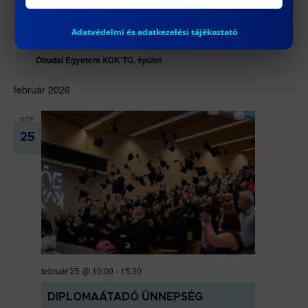
2025 július 11 @ 10:00
-
15:30
Adatvédelmi és adatkezelési tájékoztató
DIPLOMAÁTADÓ ÜNNEPSÉG
Óbudai Egyetem KGK TG. épület
február 2026
SZE
25
február 25 @ 10:00
-
15:30
DIPLOMAÁTADÓ ÜNNEPSÉG