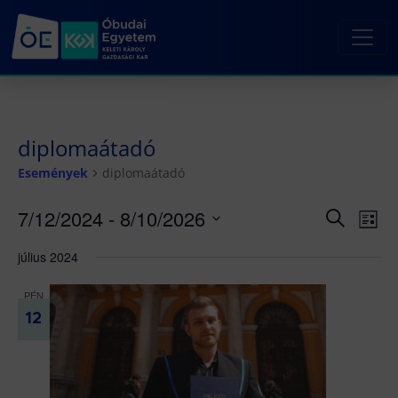
diplomaátadó
Események
diplomaátadó
7/12/2024
 - 
8/10/2026
Esemé
Es
Keresett
Lista
kifejezés
né
Dátum
keresé
július 2024
kiválasztása.
nav
és
nézet
PÉN
12
választ