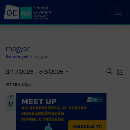
magyar
Események
magyar
3/17/2026
 - 
8/6/2026
Esemé
Es
Keresett
Lista
kifejezés
né
Dátum
keresé
március 2026
kiválasztása.
nav
és
nézet
KED
17
választ