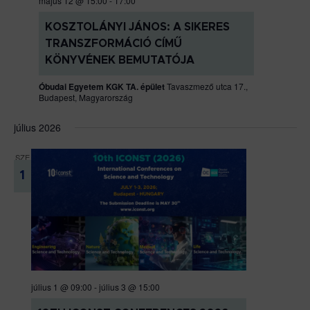
május 12 @ 15:00
-
17:00
KOSZTOLÁNYI JÁNOS: A SIKERES
TRANSZFORMÁCIÓ CÍMŰ
KÖNYVÉNEK BEMUTATÓJA
Óbudai Egyetem KGK TA. épület
Tavaszmező utca 17.,
Budapest, Magyarország
július 2026
SZE
1
július 1 @ 09:00
-
július 3 @ 15:00