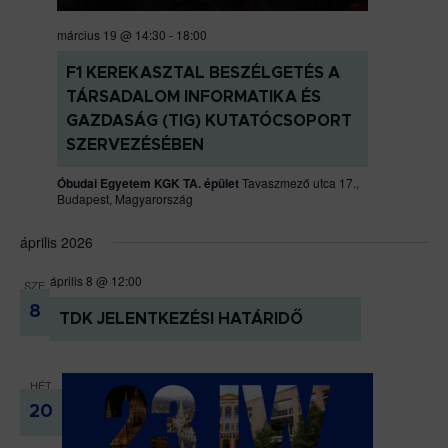
március 19 @ 14:30
-
18:00
F1 KEREKASZTAL BESZÉLGETÉS A
TÁRSADALOM INFORMATIKA ÉS
GAZDASÁG (TIG) KUTATÓCSOPORT
SZERVEZÉSÉBEN
Óbudai Egyetem KGK TA. épület
Tavaszmező utca 17.,
Budapest, Magyarország
április 2026
április 8 @ 12:00
SZE
8
TDK JELENTKEZÉSI HATÁRIDŐ
HÉT
20