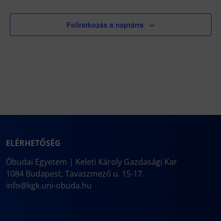
Feliratkozás a naptárra
ELÉRHETŐSÉG
Óbudai Egyetem | Keleti Károly Gazdasági Kar
1084 Budapest, Tavaszmező u. 15-17.
info@kgk.uni-obuda.hu