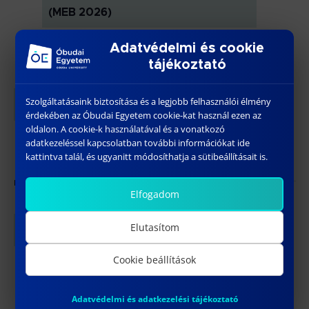
(MEB 2026)
Óbudai Egyetem KGK TA. épület
Tavaszmező utca 17.,
Adatvédelmi és cookie
Budapest, Magyarország
tájékoztató
április 29 @ 14:00
-
17:30
SZE
Szolgáltatásaink biztosítása és a legjobb felhasználói élmény
29
63. TUDOMÁNYOS DIÁKKÖRI
érdekében az Óbudai Egyetem cookie-kat használ ezen az
KONFERENCIA
oldalon. A cookie-k használatával és a vonatkozó
adatkezeléssel kapcsolatban további információkat ide
Óbudai Egyetem KGK TG. épület
kattintva talál, és ugyanitt módosíthatja a sütibeállításait is.
május 2026
Elfogadom
HÉT
Elutasítom
4
Cookie beállítások
Adatvédelmi és adatkezelési tájékoztató