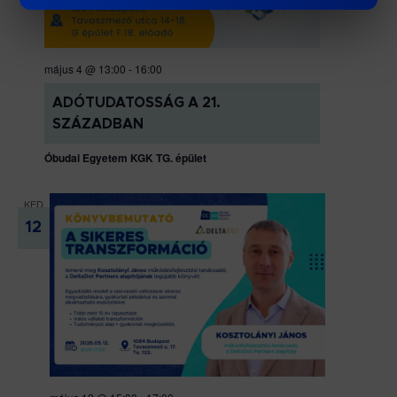
május 4 @ 13:00
-
16:00
ADÓTUDATOSSÁG A 21.
SZÁZADBAN
Óbudai Egyetem KGK TG. épület
KED
12