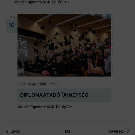
Óbudai Egyetem KGK TG. épület
PÉN
10
július 10 @ 10:00
-
15:00
DIPLOMAÁTADÓ ÜNNEPSÉG
Óbudai Egyetem KGK TG. épület
Események
Esem
Előző
Ma
Következő