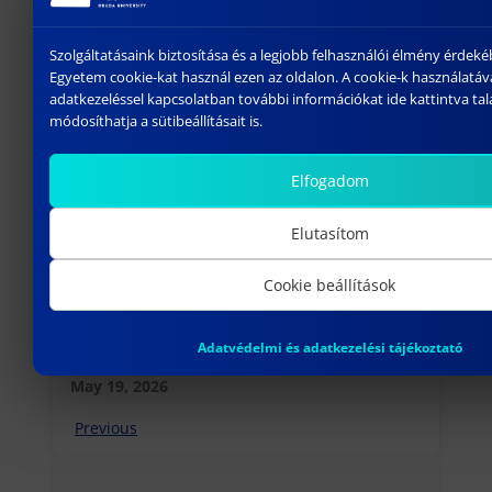
Szolgáltatásaink biztosítása és a legjobb felhasználói élmény érdek
További híreink
Egyetem cookie-kat használ ezen az oldalon. A cookie-k használatáv
adatkezeléssel kapcsolatban további információkat ide kattintva talá
módosíthatja a sütibeállításait is.
Elfogadom
Elutasítom
Cookie beállítások
International Alumni Career Forum:
Adatvédelmi és adatkezelési tájékoztató
How to Navigate the Hungarian Job
Market?
May 19, 2026
Previous