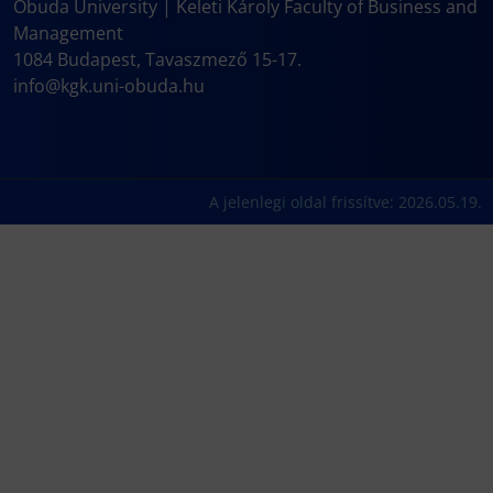
Obuda University | Keleti Károly Faculty of Business and
Management
1084 Budapest, Tavaszmező 15-17.
info@kgk.uni-obuda.hu
A jelenlegi oldal frissítve: 2026.05.19.