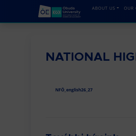
ABOUT US
OUR 
NATIONAL HI
NFÖ_english26_27