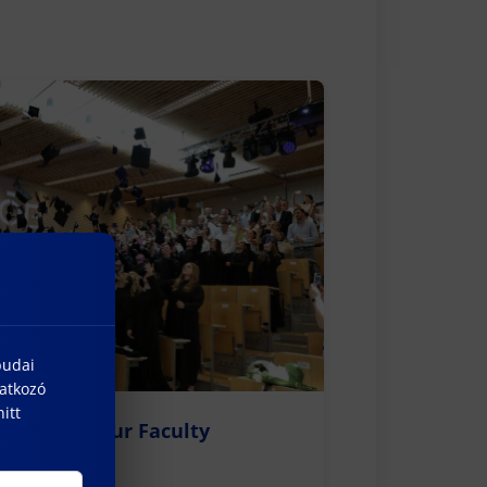
budai
natkozó
itt
 Held at Our Faculty