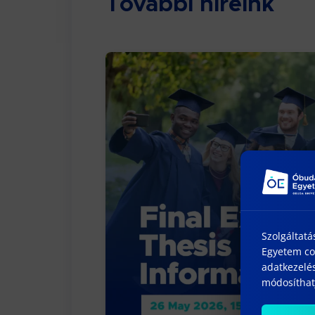
További híreink
Szolgáltatá
Egyetem coo
adatkezelés
módosíthatj