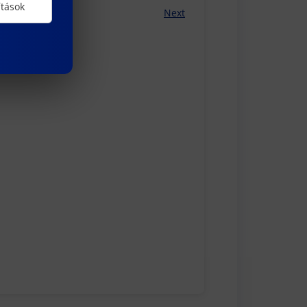
ítások
Next