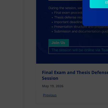
E
Final Exam and Thesis Defens
Session
May 19, 2026
Previous