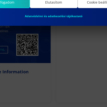
lfogadom
Elutasítom
Cookie beáll
Adatvédelmi és adatkezelési tájékoztató
e Information