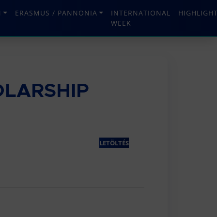
N
ERASMUS / PANNONIA
INTERNATIONAL
HIGHLIGH
WEEK
OLARSHIP
LETÖLTÉS