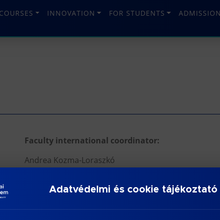
COURSES
INNOVATION
FOR STUDENTS
ADMISSIO
Faculty international coordinator:
Andrea Kozma-Loraszkó
loraszko.andrea@kgk.uni-obuda.hu
Adatvédelmi és cookie tájékoztató