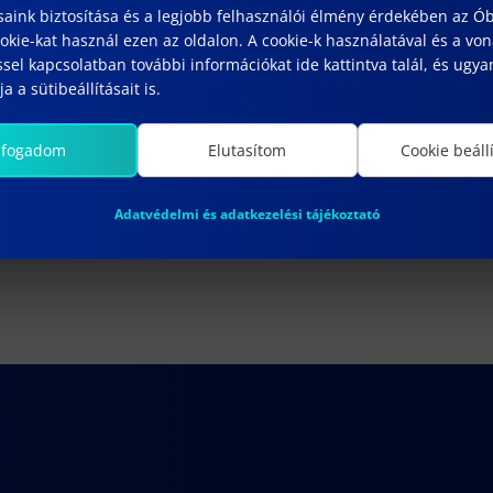
saink biztosítása és a legjobb felhasználói élmény érdekében az Ó
kie-kat használ ezen az oldalon. A cookie-k használatával és a vo
sel kapcsolatban további információkat ide kattintva talál, és ugyan
a a sütibeállításait is.
lfogadom
Elutasítom
Cookie beáll
Adatvédelmi és adatkezelési tájékoztató