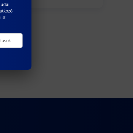
budai
natkozó
itt
ítások