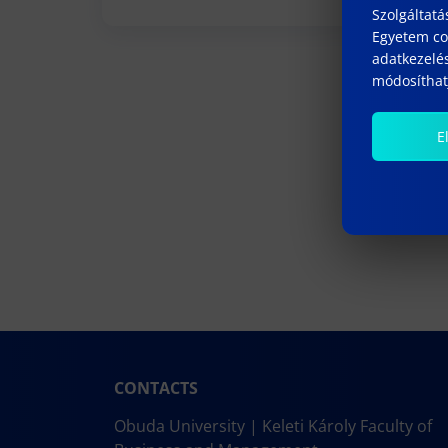
Szolgáltatá
Egyetem coo
adatkezelés
módosíthatj
E
CONTACTS
Obuda University | Keleti Károly Faculty of