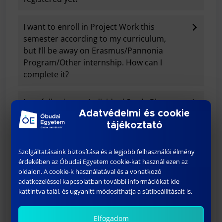
I want to enroll in Project Work this
semester according to my curriculum,
but I’ll be away on Erasmus/Pannonia
Program/Other internship. How can I
complete it?
I am following an Individual Study Plan.
Adatvédelmi és cookie
How does this affect Project Work?
tájékoztató
I previously completed a similar course.
Szolgáltatásaink biztosítása és a legjobb felhasználói élmény
Can it be accepted as a substitute for
érdekében az Óbudai Egyetem cookie-kat használ ezen az
Project Work?
oldalon. A cookie-k használatával és a vonatkozó
adatkezeléssel kapcsolatban további információkat ide
kattintva talál, és ugyanitt módosíthatja a sütibeállításait is.
What if one or more of my project team
members “disappear” during the
semester (e.g., go inactive or decide not
Elfogadom