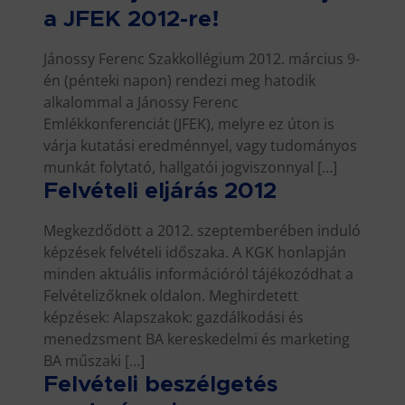
a JFEK 2012-re!
Jánossy Ferenc Szakkollégium 2012. március 9-
én (pénteki napon) rendezi meg hatodik
alkalommal a Jánossy Ferenc
Emlékkonferenciát (JFEK), melyre ez úton is
várja kutatási eredménnyel, vagy tudományos
munkát folytató, hallgatói jogviszonnyal […]
Felvételi eljárás 2012
Megkezdődött a 2012. szeptemberében induló
képzések felvételi időszaka. A KGK honlapján
minden aktuális információról tájékozódhat a
Felvételizőknek oldalon. Meghirdetett
képzések: Alapszakok: gazdálkodási és
menedzsment BA kereskedelmi és marketing
BA műszaki […]
Felvételi beszélgetés