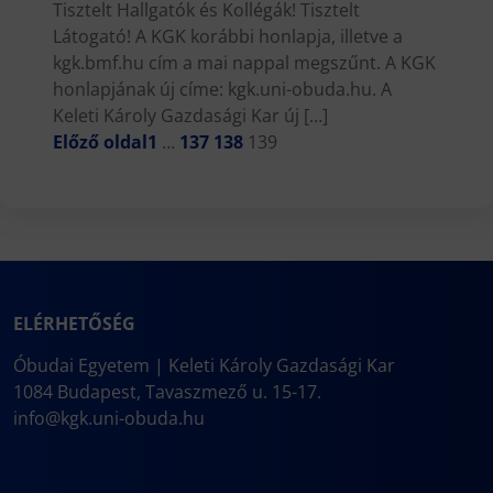
Tisztelt Hallgatók és Kollégák! Tisztelt
Látogató! A KGK korábbi honlapja, illetve a
kgk.bmf.hu cím a mai nappal megszűnt. A KGK
honlapjának új címe: kgk.uni-obuda.hu. A
Keleti Károly Gazdasági Kar új […]
Előző oldal
1
…
137
138
139
ELÉRHETŐSÉG
Óbudai Egyetem | Keleti Károly Gazdasági Kar
1084 Budapest, Tavaszmező u. 15-17.
info@kgk.uni-obuda.hu