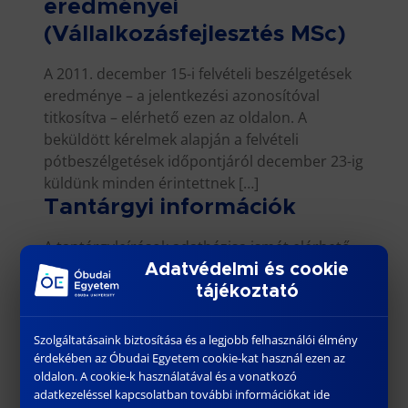
eredményei
(Vállalkozásfejlesztés MSc)
A 2011. december 15-i felvételi beszélgetések
eredménye – a jelentkezési azonosítóval
titkosítva – elérhető ezen az oldalon. A
beküldött kérelmek alapján a felvételi
pótbeszélgetések időpontjáról december 23-ig
küldünk minden érintettnek […]
Tantárgyi információk
A tantárgyleírások adatbázisa ismét elérhető
az intézetek oldalairól, valamint a Hallgatói
Adatvédelmi és cookie
információk c. menüből Tantárgyi információk
tájékoztató
címen.
Energia: krízis, vagy
Szolgáltatásaink biztosítása és a legjobb felhasználói élmény
érdekében az Óbudai Egyetem cookie-kat használ ezen az
hisztéria?
oldalon. A cookie-k használatával és a vonatkozó
adatkezeléssel kapcsolatban további információkat ide
A „Szakmai – Tudományos Műhely” őszi