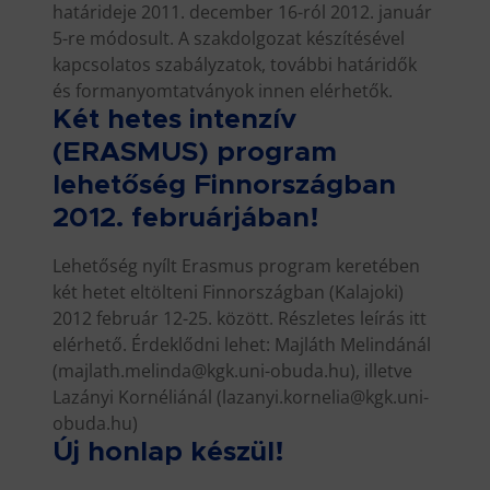
határideje 2011. december 16-ról 2012. január
5-re módosult. A szakdolgozat készítésével
kapcsolatos szabályzatok, további határidők
és formanyomtatványok innen elérhetők.
Két hetes intenzív
(ERASMUS) program
lehetőség Finnországban
2012. februárjában!
Lehetőség nyílt Erasmus program keretében
két hetet eltölteni Finnországban (Kalajoki)
2012 február 12-25. között. Részletes leírás itt
elérhető. Érdeklődni lehet: Majláth Melindánál
(majlath.melinda@kgk.uni-obuda.hu), illetve
Lazányi Kornéliánál (lazanyi.kornelia@kgk.uni-
obuda.hu)
Új honlap készül!