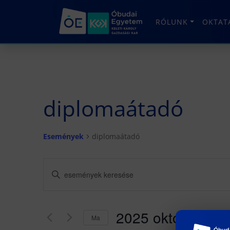
RÓLUNK
OKTAT
diplomaátadó
Események
diplomaátadó
Események
Írja
be
keresése
a
és
keresőszót.
2025 október 8
Ma
Keresse
nézet