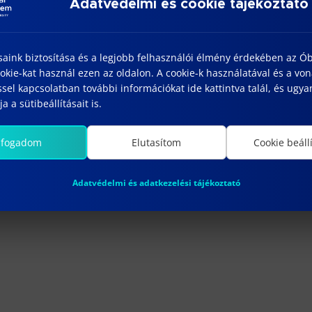
Adatvédelmi és cookie tájékoztató
emezett események a 2025 október 8 dátumon. Ugrás a
következő k
Notice
saink biztosítása és a legjobb felhasználói élmény érdekében az Ó
kie-kat használ ezen az oldalon. A cookie-k használatával és a vo
sel kapcsolatban további információkat ide kattintva talál, és ugyan
a a sütibeállításait is.
lfogadom
Elutasítom
Cookie beáll
Adatvédelmi és adatkezelési tájékoztató