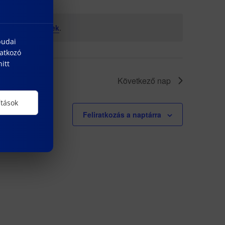
özelgő események
.
budai
natkozó
itt
Következő nap
ítások
Feliratkozás a naptárra