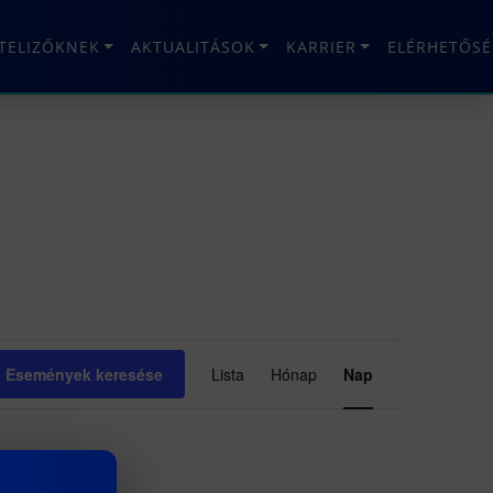
ÉTELIZŐKNEK
AKTUALITÁSOK
KARRIER
ELÉRHETŐSÉ
Esemény
Események keresése
Lista
Hónap
Nap
nézet
navigáció